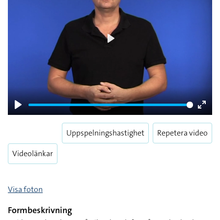
Play
Play
Enter
fulls
Uppspelningshastighet
Repetera video
Videolänkar
Visa foton
Formbeskrivning