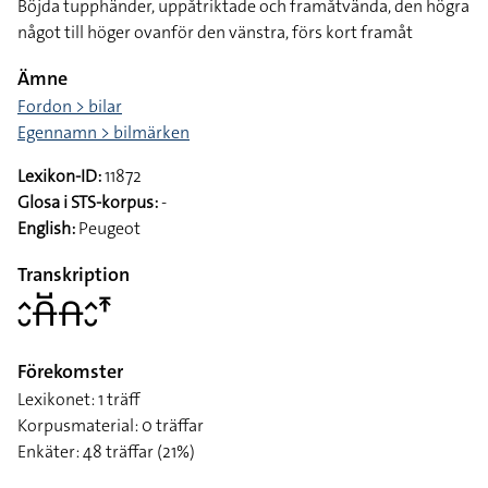
Böjda tupphänder, uppåtriktade och framåtvända, den högra
något till höger ovanför den vänstra, förs kort framåt
Ämne
Fordon > bilar
Egennamn > bilmärken
Lexikon-ID:
11872
Glosa i STS-korpus:
-
English:
Peugeot
Transkription
􌤵􌤷􌤯􌤹􌤯􌤵􌤷􌥵
Förekomster
Lexikonet: 1 träff
Korpusmaterial: 0 träffar
Enkäter: 48 träffar (21%)