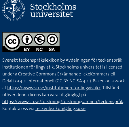
Svenskt teckenspråkslexikon by
Avdelningen för teckenspråk,
Institutionen för lingvistik, Stockholms universitet
is licensed
under a
Creative Commons Erkännande-IckeKommersiell-
DelaLika 4.0 Internationell (CC BY-NC-SA 4.0).
Based on a work
at
https://www.su.se/institutionen-for-lingvistik/
. Tillstånd
utöver denna licens kan vara tillgängligt på
https://www.su.se/forskning/forskningsämnen/teckenspråk
.
Kontakta oss via
teckenlexikon@ling.su.se
.