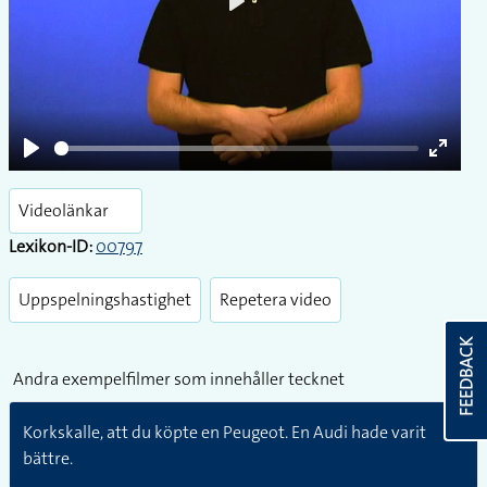
Play
Play
Enter
fullsc
Videolänkar
Lexikon-ID:
00797
Uppspelningshastighet
Repetera video
FEEDBACK
Andra exempelfilmer som innehåller tecknet
Korkskalle, att du köpte en Peugeot. En Audi hade varit
bättre.