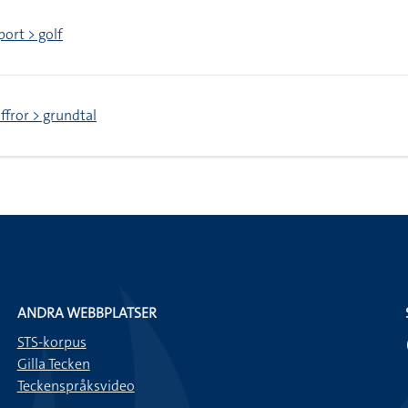
port > golf
iffror > grundtal
ANDRA WEBBPLATSER
STS-korpus
Gilla Tecken
Teckenspråksvideo