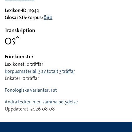
Lexikon-ID:
11949
Glosa i STS-korpus:
Ö@b
Transkription
􌥆􌤵􌤶􌥦
Förekomster
Lexikonet: 0 träffar
Korpusmaterial: 3 av totalt 3 träffar
Enkäter: 0 träffar
Fonologiska varianter: 1 st
Andra tecken med samma betydelse
Uppdaterat: 2026-08-08