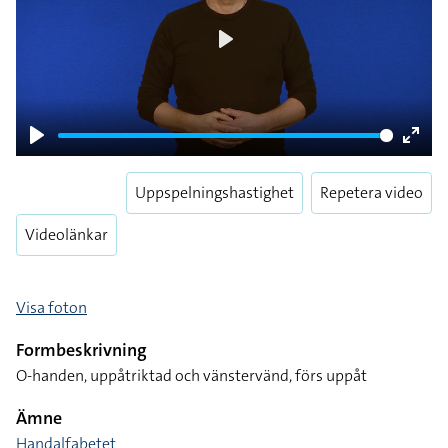
Play
Play
Enter
fulls
Uppspelningshastighet
Repetera video
Videolänkar
Visa foton
Formbeskrivning
O-handen, uppåtriktad och vänstervänd, förs uppåt
Ämne
Handalfabetet