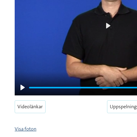
Play
Play
Videolänkar
Uppspelning
Visa foton