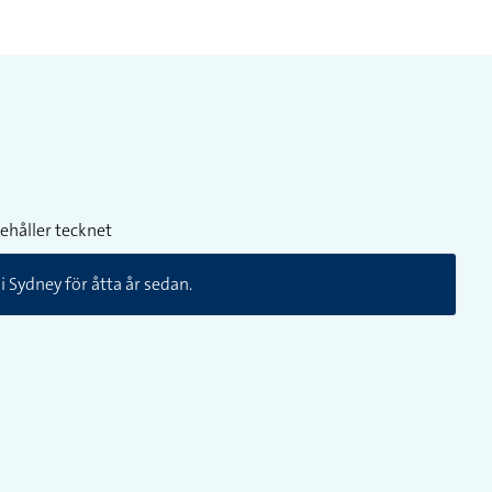
ehåller tecknet
 Sydney för åtta år sedan.