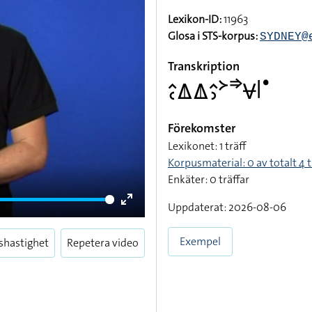
Lexikon-ID:
11963
Glosa i STS-korpus:
SYDNEY@
Transkription
􌤵􌥗􌤎􌤎􌤵􌤶􌦅􌦆􌤮􌥼􌤟
Förekomster
Lexikonet: 1 träff
Korpusmaterial: 0 av totalt 4 t
Enkäter: 0 träffar
Uppdaterat: 2026-08-06
Enter
fullscreen
Exempel
shastighet
Repetera video