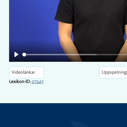
Play
Play
Videolänkar
Uppspelning
Lexikon-ID:
07245