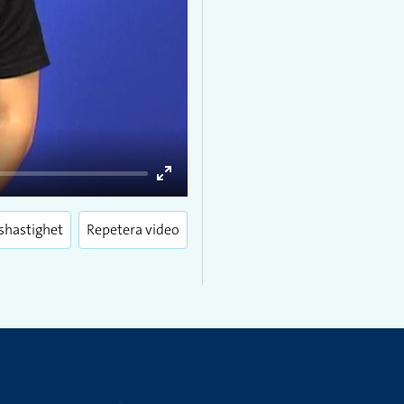
Enter
fullscreen
shastighet
Repetera video