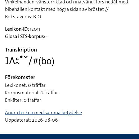
Vinkelhanden, vänsterriktad och inåtvänd, förs nedåt med
bibehållen kontakt med högra sidan av bröstet //
Bokstaveras: B-O
Lexikon-ID:
12011
Glosa i STS-korpus:
-
Transkription
􌤔􌤣􌥓􌥘􌤟􌥧􌥠#(bo)
Förekomster
Lexikonet: 0 träffar
Korpusmaterial: 0 träffar
Enkäter: 0 träffar
Andra tecken med samma betydelse
Uppdaterat: 2026-08-06