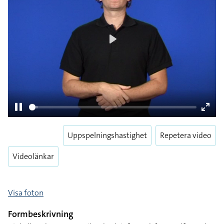
Play
Uppspelningshastighet
Repetera video
Pause
Enter
fulls
Videolänkar
Visa foton
Formbeskrivning