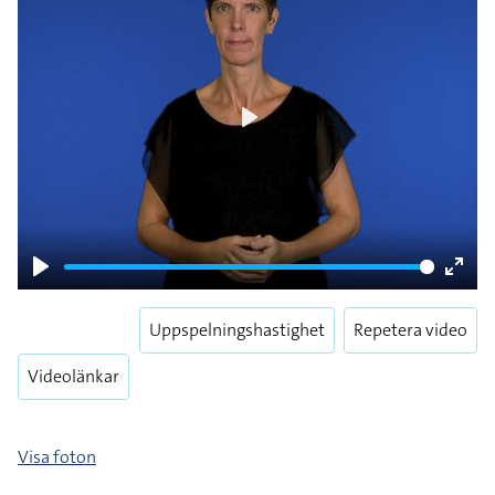
Play
Play
Enter
fulls
Uppspelningshastighet
Repetera video
Videolänkar
Visa foton