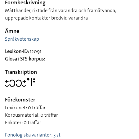
Formbeskrivning
Måtthänder, riktade från varandra och framåtvända,
upprepade kontakter bredvid varandra
Ämne
Språkvetenskap
Lexikon-ID:
12091
Glosa i STS-korpus:
-
Transkription
􌥓􌤷􌥋􌥋􌥔􌤷􌤟􌥼􌥻
Förekomster
Lexikonet: 0 träffar
Korpusmaterial: 0 träffar
Enkäter: 0 träffar
Fonologiska varianter: 3 st