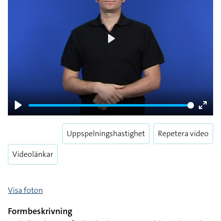
Play
Play
Enter
fulls
Uppspelningshastighet
Repetera video
Videolänkar
Visa foton
Formbeskrivning