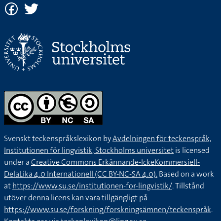
Svenskt teckenspråkslexikon by
Avdelningen för teckenspråk,
Institutionen för lingvistik, Stockholms universitet
is licensed
under a
Creative Commons Erkännande-IckeKommersiell-
DelaLika 4.0 Internationell (CC BY-NC-SA 4.0).
Based on a work
at
https://www.su.se/institutionen-for-lingvistik/
. Tillstånd
utöver denna licens kan vara tillgängligt på
https://www.su.se/forskning/forskningsämnen/teckenspråk
.