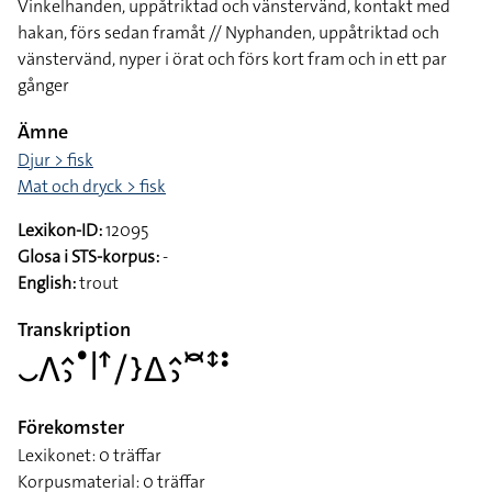
Vinkelhanden, uppåtriktad och vänstervänd, kontakt med
hakan, förs sedan framåt // Nyphanden, uppåtriktad och
vänstervänd, nyper i örat och förs kort fram och in ett par
gånger
Ämne
Djur > fisk
Mat och dryck > fisk
Lexikon-ID:
12095
Glosa i STS-korpus:
-
English:
trout
Transkription
􌤛􌤣􌤵􌤶􌤟􌥼􌦃􌥠􌤇􌤩􌤵􌤶􌥫􌥥􌥻
Förekomster
Lexikonet: 0 träffar
Korpusmaterial: 0 träffar