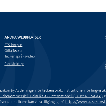
ANDRA WEBBPLATSER
STS-korpus
Gilla Tecken
Teckenspråksvideo
Fler länktips
exikon by
Avdelningen för teckenspråk, Institutionen för lingvisti
keKommersiell-DelaLika 4.0 Internationell (CC BY-NC-SA 4.0).
B
töver denna licens kan vara tillgängligt på
https://www.su.se/fors