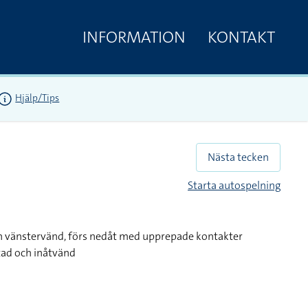
INFORMATION
KONTAKT
Hjälp/Tips
Nästa tecken
Starta autospelning
h vänstervänd, förs nedåt med upprepade kontakter
tad och inåtvänd