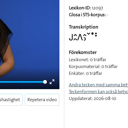
Lexikon-ID:
12097
Glosa i STS-korpus:
-
Transkription
􌤢􌤵􌥘􌤣􌤵􌤶􌥧􌤟􌥻
Förekomster
Lexikonet: 0 träffar
Korpusmaterial: 0 träffar
Enkäter: 0 träffar
Andra tecken med samma bet
Enter
Teckenformen kan också bety
fullscreen
Uppdaterat: 2026-08-10
shastighet
Repetera video