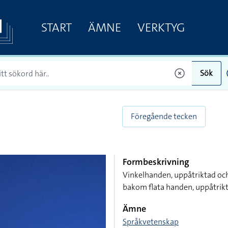
START
ÄMNE
VERKTYG
Sök
Föregående tecken
Formbeskrivning
Vinkelhanden, uppåtriktad oc
bakom flata handen, uppåtrik
Ämne
Språkvetenskap