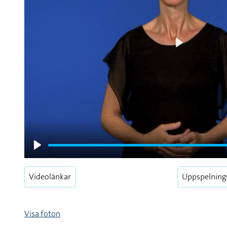
Play
Play
Videolänkar
Uppspelning
Visa foton