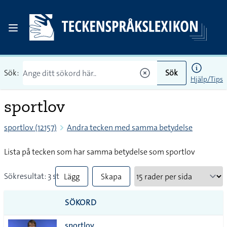
Sök:
Sök
Hjälp/Tips
sportlov
sportlov (12157)
Andra tecken med samma betydelse
Lista på tecken som har samma betydelse som sportlov
Sökresultat: 3 st
Lägg
Skapa
till
PDF
SÖKORD
alla i
sportlov