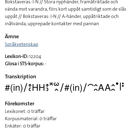
Bokstaveras: I-N // Stora nyphänder, framåtriktade och
vända mot varandra, förs kort uppåt samtidigt som de slås
uppåt // Bokstaveras: I-N // A-händer, uppåtriktade och
inåtvända, upprepade kontakter med pannan
Ämne
Språkvetenskap
Lexikon-ID:
12204
Glosa i STS-korpus:
-
Transkription
#(in)􌥠􌤴􌥗􌤲􌤲􌤴􌤶􌥷􌥱􌥿􌥠#(in)􌥠􌤃􌤵􌥘􌤤􌤤􌤵􌥘􌤟􌥼􌥻
Förekomster
Lexikonet: 0 träffar
Korpusmaterial: 0 träffar
Enkäter: 0 träffar