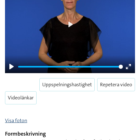
Play
Play
Enter
fulls
Uppspelningshastighet
Repetera video
Videolänkar
Visa foton
Formbeskrivning