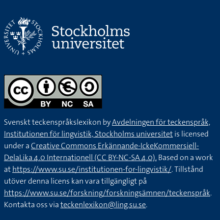
Svenskt teckenspråkslexikon by
Avdelningen för teckenspråk,
Institutionen för lingvistik, Stockholms universitet
is licensed
under a
Creative Commons Erkännande-IckeKommersiell-
DelaLika 4.0 Internationell (CC BY-NC-SA 4.0).
Based on a work
at
https://www.su.se/institutionen-for-lingvistik/
. Tillstånd
utöver denna licens kan vara tillgängligt på
https://www.su.se/forskning/forskningsämnen/teckenspråk
.
Kontakta oss via
teckenlexikon@ling.su.se
.