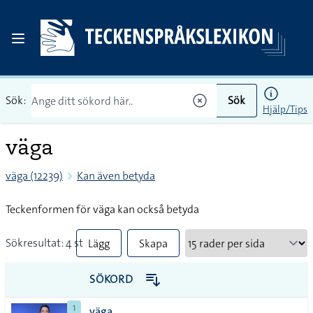
Sök:
Sök
Hjälp/Tips
väga
väga (12239)
Kan även betyda
Teckenformen för väga kan också betyda
Sökresultat: 4 st
Lägg
Skapa
till
PDF
SÖKORD
alla i
1
väga