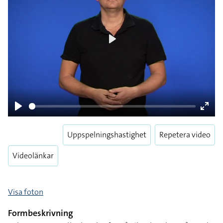
Play
Pause
Enter
Uppspelningshastighet
Repetera video
fulls
Videolänkar
Visa foton
Formbeskrivning