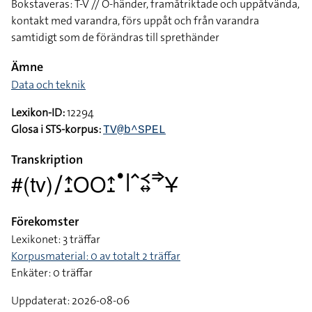
Bokstaveras: T-V // O-händer, framåtriktade och uppåtvända,
kontakt med varandra, förs uppåt och från varandra
samtidigt som de förändras till sprethänder
Ämne
Data och teknik
Lexikon-ID:
12294
Glosa i STS-korpus:
TV@b^SPEL
Transkription
#(tv)􌥠􌤴􌤸􌥆􌥆􌤴􌤸􌤟􌥼􌥦􌥹􌦉􌦆􌥃
Förekomster
Lexikonet: 3 träffar
Korpusmaterial: 0 av totalt 2 träffar
Enkäter: 0 träffar
Uppdaterat: 2026-08-06