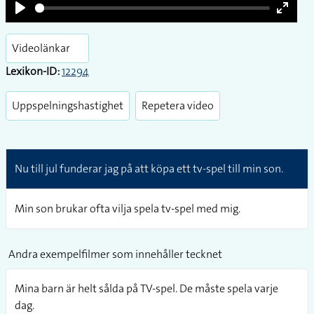
Play
Enter
fullsc
Videolänkar
Lexikon-ID:
12294
Uppspelningshastighet
Repetera video
Nu till jul funderar jag på att köpa ett tv-spel till min son.
Min son brukar ofta vilja spela tv-spel med mig.
Andra exempelfilmer som innehåller tecknet
Mina barn är helt sålda på TV-spel. De måste spela varje
dag.