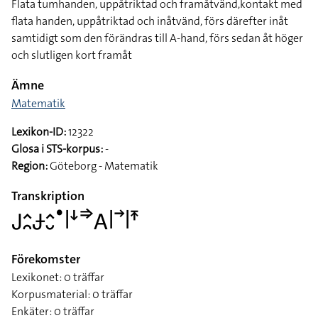
Flata tumhanden, uppåtriktad och framåtvänd,kontakt med
flata handen, uppåtriktad och inåtvänd, förs därefter inåt
samtidigt som den förändras till A-hand, förs sedan åt höger
och slutligen kort framåt
Ämne
Matematik
Lexikon-ID:
12322
Glosa i STS-korpus:
-
Region:
Göteborg - Matematik
Transkription
􌤢􌤵􌥘􌥂􌤵􌤷􌤟􌥼􌦄􌦆􌤤􌥼􌥣􌥼􌥵
Förekomster
Lexikonet: 0 träffar
Korpusmaterial: 0 träffar
Enkäter: 0 träffar