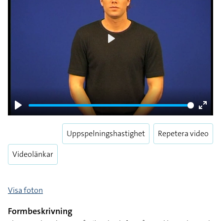
Play
Play
Enter
fulls
Uppspelningshastighet
Repetera video
Videolänkar
Visa foton
Formbeskrivning