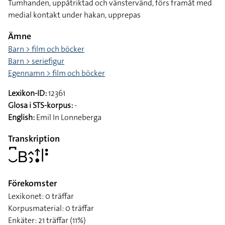
Tumhanden, uppåtriktad och vänstervänd, förs framåt med
medial kontakt under hakan, upprepas
Ämne
Barn > film och böcker
Barn > seriefigur
Egennamn > film och böcker
Lexikon-ID:
12361
Glosa i STS-korpus:
-
English:
Emil In Lonneberga
Transkription
􌤛􌥚􌤧􌤵􌤶􌦃􌥡􌥼􌥻
Förekomster
Lexikonet: 0 träffar
Korpusmaterial: 0 träffar
Enkäter: 21 träffar (11%)