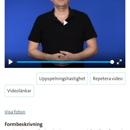
Play
Play
Enter
fulls
Uppspelningshastighet
Repetera video
Videolänkar
Visa foton
Formbeskrivning