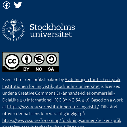
Svenskt teckenspråkslexikon by
Avdelningen för teckenspråk,
Institutionen för lingvistik, Stockholms universitet
is licensed
under a
Creative Commons Erkännande-IckeKommersiell-
DelaLika 4.0 Internationell (CC BY-NC-SA 4.0).
Based on a work
at
https://www.su.se/institutionen-for-lingvistik/
. Tillstånd
utöver denna licens kan vara tillgängligt på
https://www.su.se/forskning/forskningsämnen/teckenspråk
.