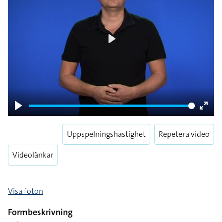
Play
Play
Enter
fulls
Uppspelningshastighet
Repetera video
Videolänkar
Visa foton
Formbeskrivning