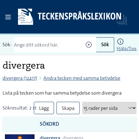
Sök:
Sök
Hjälp/Tips
divergera
divergera (12417)
Andra tecken med samma betydelse
Lista på tecken som har samma betydelse som divergera
Sökresultat: 2 st
Lägg
Skapa
till
PDF
SÖKORD
alla i
divergera
divergens