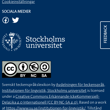
Cookieinställningar
SOCIALA MEDIER
FEEDBACK
Svenskt teckenspråkslexikon by
Avdelningen för teckenspråk,
Institutionen för lingvistik, Stockholms universitet
is licensed
under a
Creative Commons Erkännande-IckeKommersiell-
DelaLika 4.0 Internationell (CC BY-NC-SA 4.0).
Based on a work
at
https://www.su.se/institutionen-for-lingvistik/
. Tillstånd