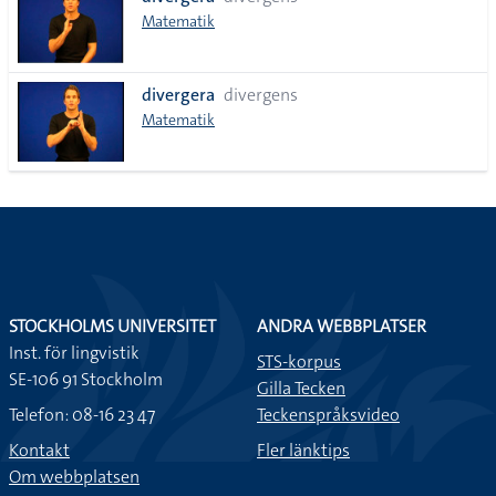
lista
Matematik
divergera
divergens
Matematik
STOCKHOLMS UNIVERSITET
ANDRA WEBBPLATSER
Inst. för lingvistik
STS-korpus
SE-106 91 Stockholm
Gilla Tecken
Telefon: 08-16 23 47
Teckenspråksvideo
Kontakt
Fler länktips
Om webbplatsen