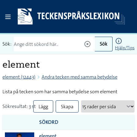
Sök:
Sök
Hjälp/Tips
element
element (12443)
Andra tecken med samma betydelse
Lista på tecken som har samma betydelse som element
Sökresultat: 3 st
Lägg
Skapa
till
PDF
SÖKORD
alla i
element