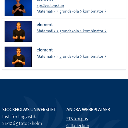
lista
Språkvetenskap
Matematik > grundskola > kombinatorik
element
Matematik > grundskola > kombinatorik
element
Matematik > grundskola > kombinatorik
STOCKHOLMS UNIVERSITET
ANDRA WEBBPLATSER
Inst. för lingvistik
STS-korpus
SE-106 91 Stockholm
Gilla Tecken