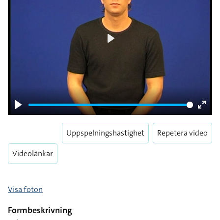
Play
Play
Enter
fulls
Uppspelningshastighet
Repetera video
Videolänkar
Visa foton
Formbeskrivning