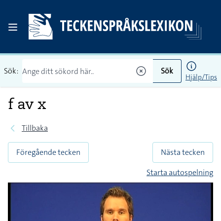
Sök:
Sök
Hjälp/Tips
f av x
Tillbaka
Föregående tecken
Nästa tecken
Starta autospelning