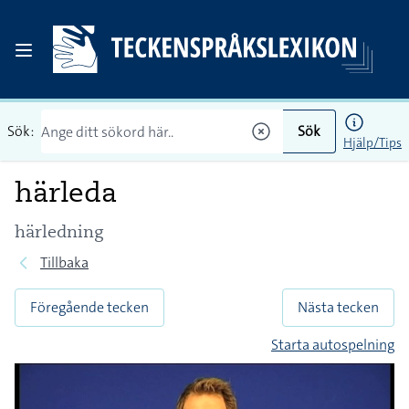
Sök:
Sök
Hjälp/Tips
härleda
härledning
Tillbaka
Föregående tecken
Nästa tecken
Starta autospelning