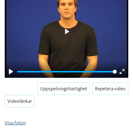
Play
Play
Enter
fulls
Uppspelningshastighet
Repetera video
Videolänkar
Visa foton