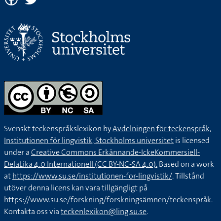
Svenskt teckenspråkslexikon by
Avdelningen för teckenspråk,
Institutionen för lingvistik, Stockholms universitet
is licensed
under a
Creative Commons Erkännande-IckeKommersiell-
DelaLika 4.0 Internationell (CC BY-NC-SA 4.0).
Based on a work
at
https://www.su.se/institutionen-for-lingvistik/
. Tillstånd
utöver denna licens kan vara tillgängligt på
https://www.su.se/forskning/forskningsämnen/teckenspråk
.
Kontakta oss via
teckenlexikon@ling.su.se
.