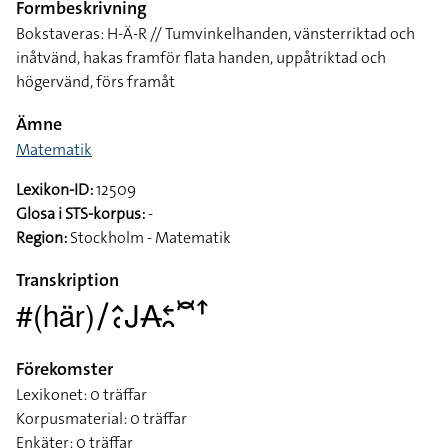
Formbeskrivning
Bokstaveras: H-Ä-R // Tumvinkelhanden, vänsterriktad och
inåtvänd, hakas framför flata handen, uppåtriktad och
högervänd, förs framåt
Ämne
Matematik
Lexikon-ID:
12509
Glosa i STS-korpus:
-
Region:
Stockholm - Matematik
Transkription
#(här)􌥠􌤵􌥗􌤢􌥄􌥓􌥘􌥫􌦃
Förekomster
Lexikonet: 0 träffar
Korpusmaterial: 0 träffar
Enkäter: 0 träffar