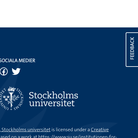
FEEDBACK
SOCIALA MEDIER
k, Stockholms universitet
is licensed under a
Creative
ased on a work at
https://www.su.se/institutionen-for-