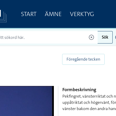
START
ÄMNE
VERKTYG
Sök
Föregående tecken
Formbeskrivning
Pekfingret, vänsterriktat och
uppåtriktat och högervänt, för
vänster bakom den andra hande