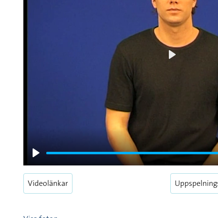
Play
Play
Videolänkar
Uppspelning