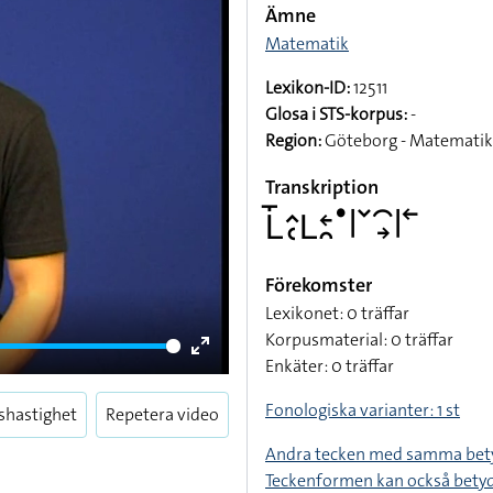
Ämne
Matematik
Lexikon-ID:
12511
Glosa i STS-korpus:
-
Region:
Göteborg - Matematik
Transkription
􌥈􌤻􌤵􌥗􌥈􌥓􌥘􌤟􌥼􌥧􌥯􌥽􌥼􌥢
Förekomster
Lexikonet: 0 träffar
Korpusmaterial: 0 träffar
Enkäter: 0 träffar
Enter
fullscreen
Fonologiska varianter: 1 st
shastighet
Repetera video
Andra tecken med samma bet
Teckenformen kan också bety