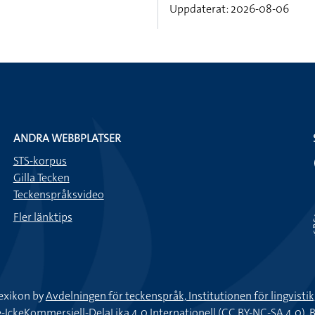
Uppdaterat: 2026-08-06
ANDRA WEBBPLATSER
STS-korpus
Gilla Tecken
Teckenspråksvideo
Fler länktips
exikon by
Avdelningen för teckenspråk, Institutionen för lingvisti
keKommersiell-DelaLika 4.0 Internationell (CC BY-NC-SA 4.0).
B