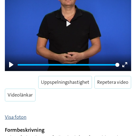
Play
Play
Enter
fulls
Uppspelningshastighet
Repetera video
Videolänkar
Visa foton
Formbeskrivning