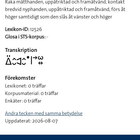
Raka måtthanden, uppåtriktad och framåtvänd, kontakt
bredvid nyphanden, uppåtriktad och framåtvänd, förs åt
höger samtidigt som den slås åt vänster och höger
Lexikon-ID:
12526
Glosa i STS-korpus:
-
Transkription
􌤩􌤺􌤵􌤷􌥉􌤵􌤷􌤟􌥼􌥣􌥱􌦉
Förekomster
Lexikonet: 0 träffar
Korpusmaterial: 0 träffar
Enkäter: 0 träffar
Andra tecken med samma betydelse
Uppdaterat: 2026-08-07