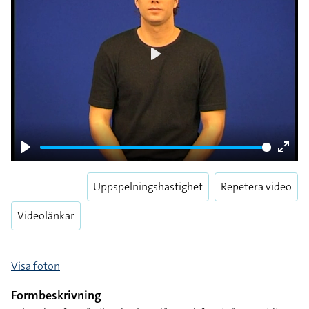
Play
Play
Enter
fulls
Uppspelningshastighet
Repetera video
Videolänkar
Visa foton
Formbeskrivning