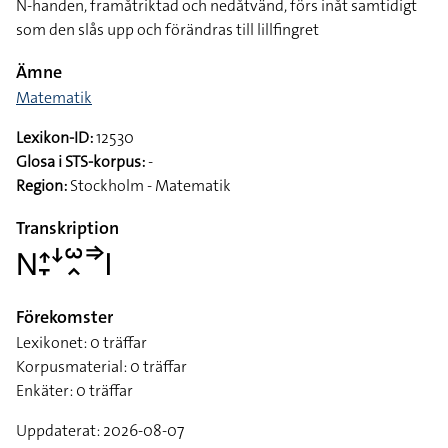
N-handen, framåtriktad och nedåtvänd, förs inåt samtidigt
som den slås upp och förändras till lillfingret
Ämne
Matematik
Lexikon-ID:
12530
Glosa i STS-korpus:
-
Region:
Stockholm - Matematik
Transkription
􌥌􌤴􌥙􌦄􌥱􌥿􌦆􌤱
Förekomster
Lexikonet: 0 träffar
Korpusmaterial: 0 träffar
Enkäter: 0 träffar
Uppdaterat: 2026-08-07