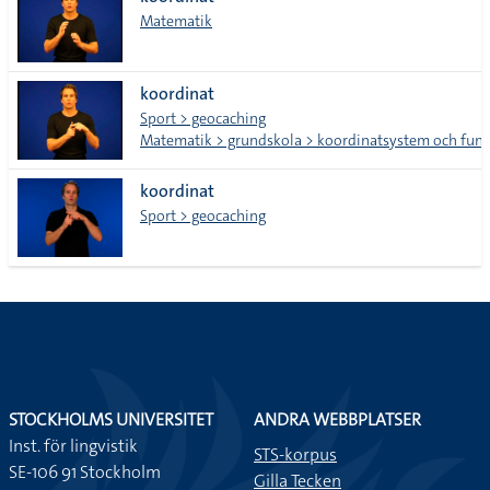
lista
Matematik
koordinat
Sport > geocaching
Matematik > grundskola > koordinatsystem och funk
koordinat
Sport > geocaching
STOCKHOLMS UNIVERSITET
ANDRA WEBBPLATSER
Inst. för lingvistik
STS-korpus
SE-106 91 Stockholm
Gilla Tecken