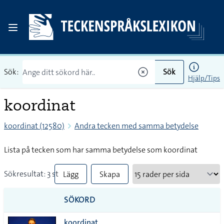
Sök:
Sök
Hjälp/Tips
koordinat
koordinat (12580)
Andra tecken med samma betydelse
Lista på tecken som har samma betydelse som koordinat
Sökresultat: 3 st
Lägg
Skapa
till
PDF
SÖKORD
alla i
koordinat