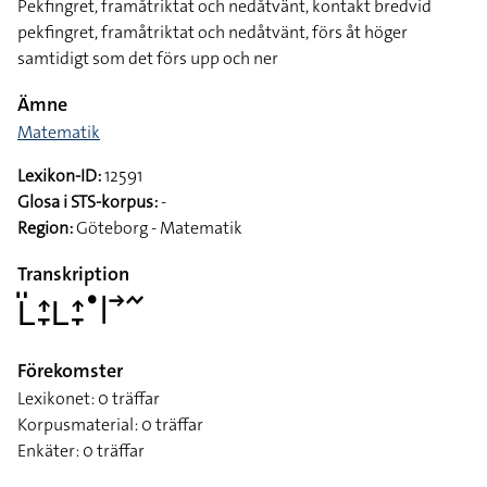
Pekfingret, framåtriktat och nedåtvänt, kontakt bredvid
pekfingret, framåtriktat och nedåtvänt, förs åt höger
samtidigt som det förs upp och ner
Ämne
Matematik
Lexikon-ID:
12591
Glosa i STS-korpus:
-
Region:
Göteborg - Matematik
Transkription
􌥈􌤺􌤴􌥙􌥈􌤴􌥙􌤟􌥼􌥣􌥨
Förekomster
Lexikonet: 0 träffar
Korpusmaterial: 0 träffar
Enkäter: 0 träffar