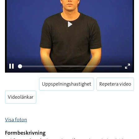
Play
Pause
Enter
Uppspelningshastighet
Repetera video
fulls
Videolänkar
Visa foton
Formbeskrivning