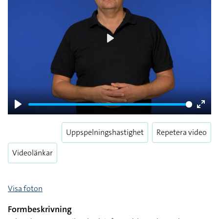
Play
Play
Enter
fulls
Uppspelningshastighet
Repetera video
Videolänkar
Visa foton
Formbeskrivning