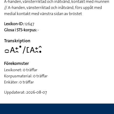
A-handen, vänsterriktad och inåtvänd, kontakt med munnen
// A-handen, vänsterriktad och inåtvänd, förs uppåt med
medial kontakt med vänstra sidan av bröstet
Lexikon-ID:
12647
Glosa i STS-korpus:
-
Transkription
􌤌􌤤􌥓􌥘􌤟􌥠􌤕􌤤􌥓􌥘􌥦􌥡
Förekomster
Lexikonet: 0 träffar
Korpusmaterial: 0 träffar
Enkäter: 0 träffar
Uppdaterat: 2026-08-07