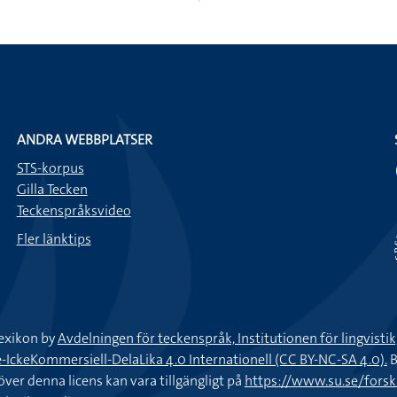
ANDRA WEBBPLATSER
STS-korpus
Gilla Tecken
Teckenspråksvideo
Fler länktips
exikon by
Avdelningen för teckenspråk, Institutionen för lingvisti
keKommersiell-DelaLika 4.0 Internationell (CC BY-NC-SA 4.0).
B
töver denna licens kan vara tillgängligt på
https://www.su.se/fors