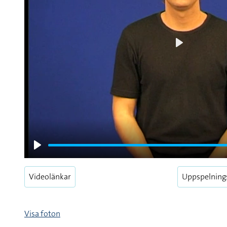
Play
Play
Videolänkar
Uppspelning
Visa foton