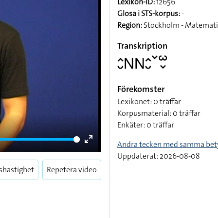
Lexikon-ID:
12656
Glosa i STS-korpus:
-
Region:
Stockholm - Matemat
Transkription
􌤵􌤷􌥌􌥌􌤵􌤷􌥧􌥱􌦀
Förekomster
Lexikonet: 0 träffar
Korpusmaterial: 0 träffar
Enkäter: 0 träffar
Andra tecken med samma bet
Enter
Uppdaterat: 2026-08-08
fullscreen
shastighet
Repetera video