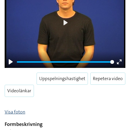
Play
Play
Enter
fulls
Uppspelningshastighet
Repetera video
Videolänkar
Visa foton
Formbeskrivning