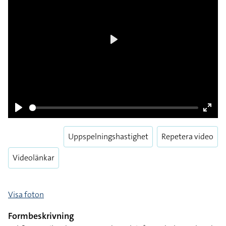
Play
Pause
Enter
Uppspelningshastighet
Repetera video
fulls
Videolänkar
Visa foton
Formbeskrivning