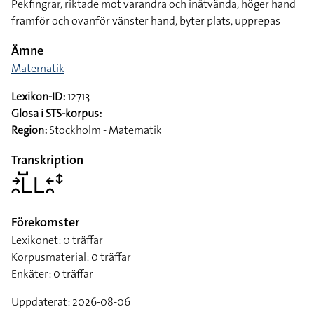
Pekfingrar, riktade mot varandra och inåtvända, höger hand
framför och ovanför vänster hand, byter plats, upprepas
Ämne
Matematik
Lexikon-ID:
12713
Glosa i STS-korpus:
-
Region:
Stockholm - Matematik
Transkription
􌥔􌥘􌥈􌤹􌥈􌥓􌥘􌥥
Förekomster
Lexikonet: 0 träffar
Korpusmaterial: 0 träffar
Enkäter: 0 träffar
Uppdaterat: 2026-08-06