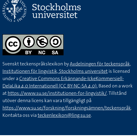
Svenskt teckenspråkslexikon by
Avdelningen för teckenspråk,
Institutionen för lingvistik, Stockholms universitet
is licensed
under a
Creative Commons Erkännande-IckeKommersiell-
DelaLika 4.0 Internationell (CC BY-NC-SA 4.0).
Based on a work
at
https://www.su.se/institutionen-for-lingvistik/
. Tillstånd
utöver denna licens kan vara tillgängligt på
https://www.su.se/forskning/forskningsämnen/teckenspråk
.
Kontakta oss via
teckenlexikon@ling.su.se
.