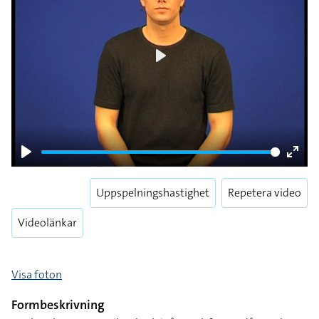
Play
Play
Enter
fulls
Uppspelningshastighet
Repetera video
Videolänkar
Visa foton
Formbeskrivning