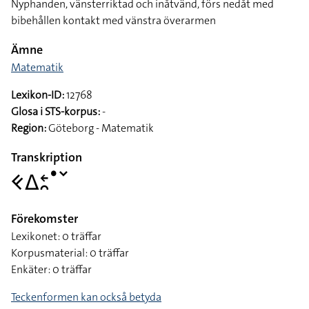
Nyphanden, vänsterriktad och inåtvänd, förs nedåt med
bibehållen kontakt med vänstra överarmen
Ämne
Matematik
Lexikon-ID:
12768
Glosa i STS-korpus:
-
Region:
Göteborg - Matematik
Transkription
􌤑􌤩􌥓􌥘􌤟􌥧
Förekomster
Lexikonet: 0 träffar
Korpusmaterial: 0 träffar
Enkäter: 0 träffar
Teckenformen kan också betyda