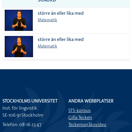
alla i
större än eller lika med
lista
Matematik
större än eller lika med
Matematik
STOCKHOLMS UNIVERSITET
ANDRA WEBBPLATSER
Inst. för lingvistik
STS-korpus
SE-106 91 Stockholm
Gilla Tecken
Telefon: 08-16 23 47
Teckenspråksvideo