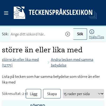
Sök:
Sök
Hjälp/Tips
större än eller lika med
större än eller lika med
Andra tecken med samma
(12775)
betydelse
Lista på tecken som har samma betydelse som större än eller
lika med
Sökresultat: 2 st
Lägg
Skapa
till
PDF
SÖKORD