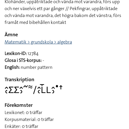
Klohänder, uppåtriktade och vända mot varandra, förs upp
och ner växelvis ett par gånger // Pekfingrar, uppåtriktade
och vända mot varandra, det högra bakom det vänstra, förs
framåt med bibehållen kontakt
Ämne
Matematik > grundskola > algebra
Lexikon-ID:
12784
Glosa i STS-korpus:
-
English:
number pattern
Transkription
􌤵􌥗􌤥􌤥􌤵􌤶􌥨􌦇􌥠􌤵􌥗􌥈􌤻􌥈􌤵􌤶􌤟􌦃
Förekomster
Lexikonet: 0 träffar
Korpusmaterial: 0 träffar
Enkäter: 0 träffar