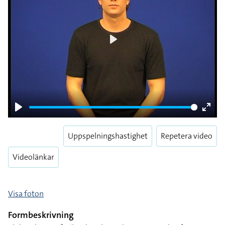
Play
Play
Enter
fulls
Uppspelningshastighet
Repetera video
Videolänkar
Visa foton
Formbeskrivning