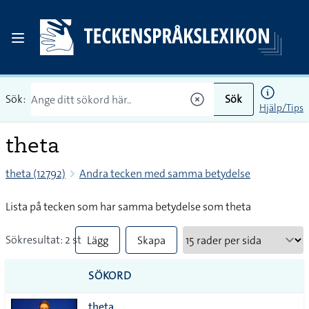
Sök:
Sök
Hjälp/Tips
theta
theta (12792)
Andra tecken med samma betydelse
Lista på tecken som har samma betydelse som theta
Sökresultat: 2 st
Lägg
Skapa
till
PDF
SÖKORD
alla i
theta