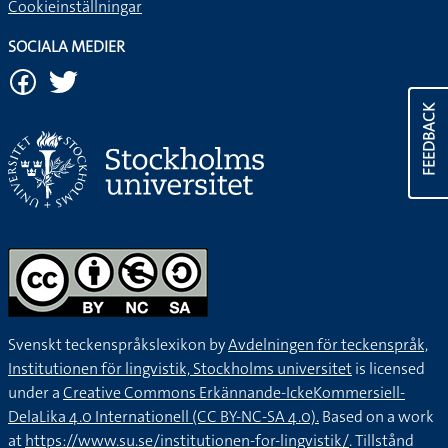
Cookieinställningar
SOCIALA MEDIER
FEEDBACK
Svenskt teckenspråkslexikon by
Avdelningen för teckenspråk,
Institutionen för lingvistik, Stockholms universitet
is licensed
under a
Creative Commons Erkännande-IckeKommersiell-
DelaLika 4.0 Internationell (CC BY-NC-SA 4.0).
Based on a work
at
https://www.su.se/institutionen-for-lingvistik/
. Tillstånd