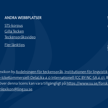
ANDRA WEBBPLATSER
STS-korpus
Gilla Tecken
Teckenspråksvideo
Fler länktips
exikon by
Avdelningen för teckenspråk, Institutionen för lingvisti
keKommersiell-DelaLika 4.0 Internationell (CC BY-NC-SA 4.0).
B
töver denna licens kan vara tillgängligt på
https://www.su.se/fors
nlexikon@ling.su.se
.