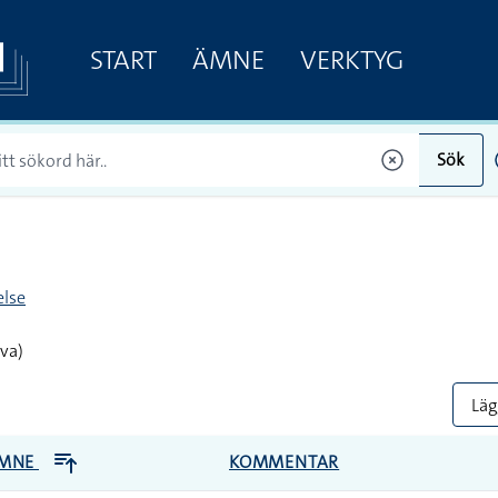
START
ÄMNE
VERKTYG
Sök
lse
va)
Lägg
MNE
KOMMENTAR