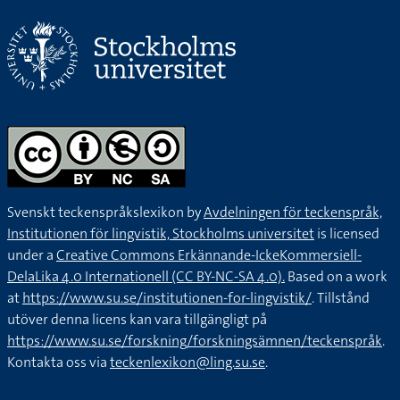
Svenskt teckenspråkslexikon by
Avdelningen för teckenspråk,
Institutionen för lingvistik, Stockholms universitet
is licensed
under a
Creative Commons Erkännande-IckeKommersiell-
DelaLika 4.0 Internationell (CC BY-NC-SA 4.0).
Based on a work
at
https://www.su.se/institutionen-for-lingvistik/
. Tillstånd
utöver denna licens kan vara tillgängligt på
https://www.su.se/forskning/forskningsämnen/teckenspråk
.
Kontakta oss via
teckenlexikon@ling.su.se
.