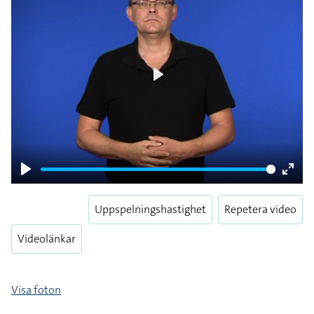
Play
Play
Enter
fulls
Uppspelningshastighet
Repetera video
Videolänkar
Visa foton