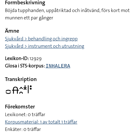
Formbeskrivning
Böjda tupphanden, uppåtriktad och inåtvänd, förs kort mot
munnen ett par gånger
Ämne
Sjukvård > behandling och ingrepp
Sjukvård > instrument och utrustning
Lexikon-ID:
12929
Glosa i STS-korpus:
INHALERA
Transkription
􌤌􌤯􌤵􌥘􌥶􌥼􌥻
Förekomster
Lexikonet: 0 träffar
Korpusmaterial: 1 av totalt 1 träffar
Enkäter: 0 träffar