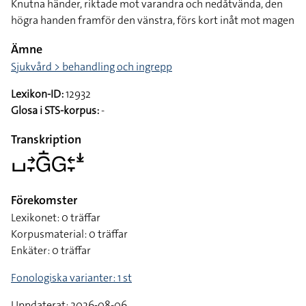
Knutna händer, riktade mot varandra och nedåtvända, den
högra handen framför den vänstra, förs kort inåt mot magen
Ämne
Sjukvård > behandling och ingrepp
Lexikon-ID:
12932
Glosa i STS-korpus:
-
Transkription
􌤖􌥔􌥙􌤦􌥛􌤦􌥓􌥙􌥶
Förekomster
Lexikonet: 0 träffar
Korpusmaterial: 0 träffar
Enkäter: 0 träffar
Fonologiska varianter: 1 st
Uppdaterat: 2026-08-06