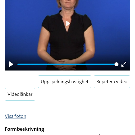
Play
Play
Enter
fulls
Uppspelningshastighet
Repetera video
Videolänkar
Visa foton
Formbeskrivning