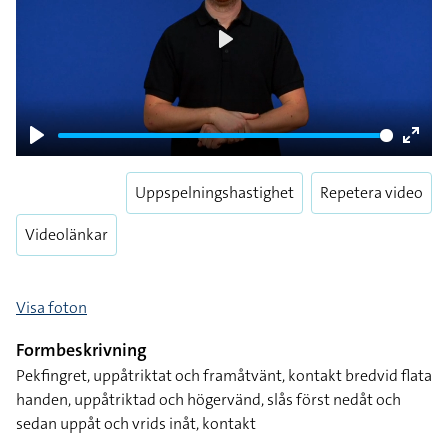
Play
Play
Enter
fulls
Uppspelningshastighet
Repetera video
Videolänkar
Visa foton
Formbeskrivning
Pekfingret, uppåtriktat och framåtvänt, kontakt bredvid flata
handen, uppåtriktad och högervänd, slås först nedåt och
sedan uppåt och vrids inåt, kontakt