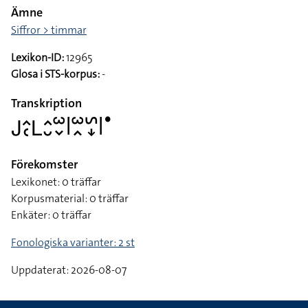
Ämne
Siffror > timmar
Lexikon-ID:
12965
Glosa i STS-korpus:
-
Transkription
􌤢􌤵􌥗􌥈􌤵􌤷􌥱􌦀􌥼􌥱􌥿􌥲􌦊􌥼􌤟
Förekomster
Lexikonet: 0 träffar
Korpusmaterial: 0 träffar
Enkäter: 0 träffar
Fonologiska varianter: 2 st
Uppdaterat: 2026-08-07