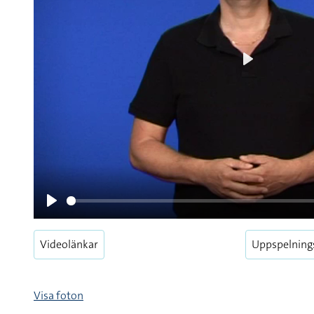
Videolänkar
Uppspelning
Pause
Visa foton