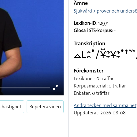
Ämne
Sjukvård > prover och unders
Lexikon-ID:
12971
Glosa i STS-korpus:
-
Transkription
􌤼􌥈􌤵􌥘􌤟􌥠􌥃􌤹􌤴􌥙􌥃􌤴􌥙􌤟􌦃􌥳􌥠
Förekomster
Lexikonet: 0 träffar
Korpusmaterial: 0 träffar
Enkäter: 0 träffar
Andra tecken med samma bet
shastighet
Repetera video
Uppdaterat: 2026-08-08
Enter
fullscreen