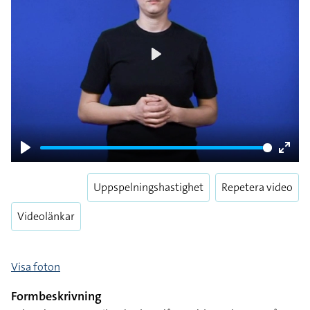
Play
Play
Enter
fulls
Uppspelningshastighet
Repetera video
Videolänkar
Visa foton
Formbeskrivning