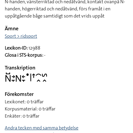
N-handen, vänsterriktad och nedåtvänd, kontakt ovanpå N-
handen, högerriktad och nedåtvänd, förs framåt i en
uppåtgående båge samtidigt som det vrids uppåt
Ämne
Sport > ridsport
Lexikon-ID:
12988
Glosa i STS-korpus:
-
Transkription
􌥌􌤹􌥔􌥙􌥌􌥓􌥙􌤟􌥼􌦃􌥯􌥿􌥲􌥿
Förekomster
Lexikonet: 0 träffar
Korpusmaterial: 0 träffar
Enkäter: 0 träffar
Andra tecken med samma betydelse