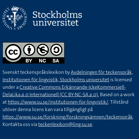
Svenskt teckenspråkslexikon by
Avdelningen för teckenspråk,
Institutionen för lingvistik, Stockholms universitet
is licensed
under a
Creative Commons Erkännande-IckeKommersiell-
DelaLika 4.0 Internationell (CC BY-NC-SA 4.0).
Based on a work
at
https://www.su.se/institutionen-for-lingvistik/
. Tillstånd
utöver denna licens kan vara tillgängligt på
https://www.su.se/forskning/forskningsämnen/teckenspråk
.
Kontakta oss via
teckenlexikon@ling.su.se
.