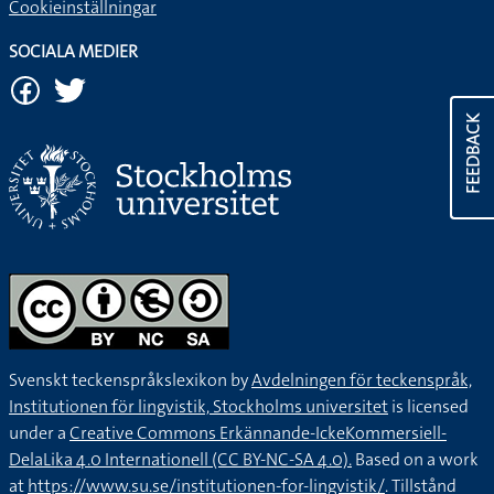
Cookieinställningar
SOCIALA MEDIER
FEEDBACK
Svenskt teckenspråkslexikon by
Avdelningen för teckenspråk,
Institutionen för lingvistik, Stockholms universitet
is licensed
under a
Creative Commons Erkännande-IckeKommersiell-
DelaLika 4.0 Internationell (CC BY-NC-SA 4.0).
Based on a work
at
https://www.su.se/institutionen-for-lingvistik/
. Tillstånd