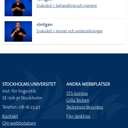
lista
Sjukvård > behandling och ingrepp
röntgen
Sjukvård > prover och undersökningar
STOCKHOLMS UNIVERSITET
ANDRA WEBBPLATSER
Inst. för lingvistik
STS-korpus
SE-106 91 Stockholm
Gilla Tecken
Telefon: 08-16 23 47
Teckenspråksvideo
Kontakt
Fler länktips
Om webbplatsen