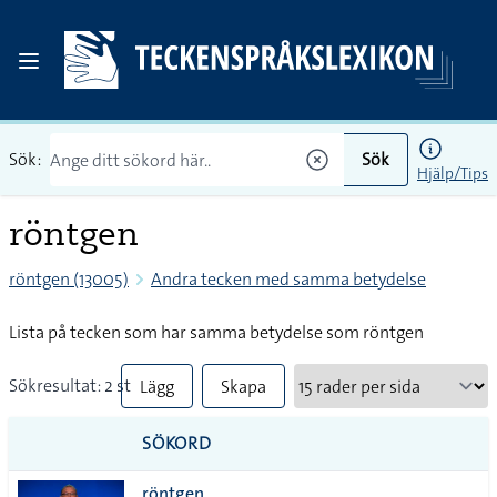
Sök:
Sök
Hjälp/Tips
röntgen
röntgen (13005)
Andra tecken med samma betydelse
Lista på tecken som har samma betydelse som röntgen
Sökresultat: 2 st
Lägg
Skapa
till
PDF
SÖKORD
alla i
röntgen