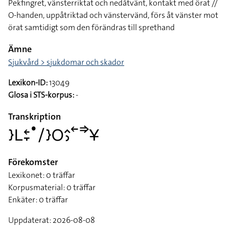
Pekfingret, vänsterriktat och nedåtvänt, kontakt med örat //
O-handen, uppåtriktad och vänstervänd, förs åt vänster mot
örat samtidigt som den förändras till sprethand
Ämne
Sjukvård > sjukdomar och skador
Lexikon-ID:
13049
Glosa i STS-korpus:
-
Transkription
􌤇􌥈􌥓􌥙􌤟􌥠􌤇􌥆􌤵􌤶􌥢􌦆􌥃
Förekomster
Lexikonet: 0 träffar
Korpusmaterial: 0 träffar
Enkäter: 0 träffar
Uppdaterat: 2026-08-08