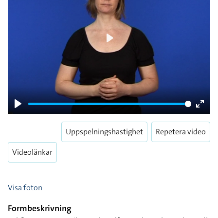
Play
Play
Enter
fulls
Uppspelningshastighet
Repetera video
Videolänkar
Visa foton
Formbeskrivning