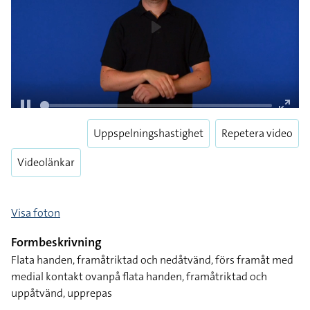
Uppspelningshastighet
Repetera video
Pause
Enter
Videolänkar
fulls
Visa foton
Formbeskrivning
Flata handen, framåtriktad och nedåtvänd, förs framåt med
medial kontakt ovanpå flata handen, framåtriktad och
uppåtvänd, upprepas