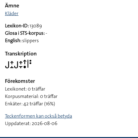
Ämne
Kläder
Lexikon-ID:
13089
Glosa i STS-korpus:
-
English:
slippers
Transkription
􌤢􌤴􌤸􌤢􌤴􌥙􌦃􌥡􌥼􌥻
Förekomster
Lexikonet: 0 träffar
Korpusmaterial: 0 träffar
Enkäter: 42 träffar (16%)
Teckenformen kan också betyda
Uppdaterat: 2026-08-06