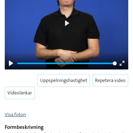
Play
Play
Enter
fulls
Uppspelningshastighet
Repetera video
Videolänkar
Visa foton
Formbeskrivning