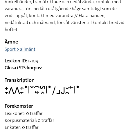
Vinkelhänder, framåtriktade och nedåtvända, kontakt med
varandra, förs nedåt i utåtgående båge samtidigt som de
vrids uppåt, kontakt med varandra // Flata handen,
nedåtriktad och inåtvänd, förs åt vänster till kontakt bredvid
höftet
Ämne
Sport > allmänt
Lexikon-ID:
13109
Glosa i STS-korpus:
-
Transkription
􌤴􌥙􌤣􌤣􌤴􌥙􌤟􌥼􌥧􌥯􌦉􌥲􌥿􌥼􌤟􌥠􌤘􌤢􌥖􌥘􌥢􌥼􌤟
Förekomster
Lexikonet: 0 träffar
Korpusmaterial: 0 träffar
Enkäter: 0 träffar