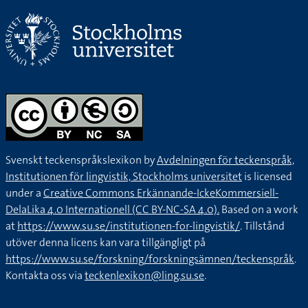
Svenskt teckenspråkslexikon by
Avdelningen för teckenspråk,
Institutionen för lingvistik, Stockholms universitet
is licensed
under a
Creative Commons Erkännande-IckeKommersiell-
DelaLika 4.0 Internationell (CC BY-NC-SA 4.0).
Based on a work
at
https://www.su.se/institutionen-for-lingvistik/
. Tillstånd
utöver denna licens kan vara tillgängligt på
https://www.su.se/forskning/forskningsämnen/teckenspråk
.
Kontakta oss via
teckenlexikon@ling.su.se
.