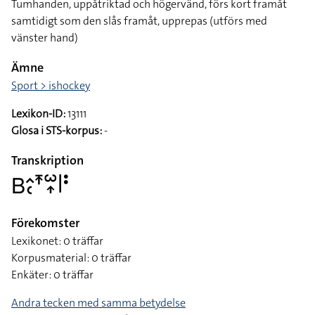
Tumhanden, uppåtriktad och högervänd, förs kort framåt
samtidigt som den slås framåt, upprepas (utförs med
vänster hand)
Ämne
Sport > ishockey
Lexikon-ID:
13111
Glosa i STS-korpus:
-
Transkription
􌤧􌤵􌥗􌥵􌥱􌥾􌥼􌥻
Förekomster
Lexikonet: 0 träffar
Korpusmaterial: 0 träffar
Enkäter: 0 träffar
Andra tecken med samma betydelse