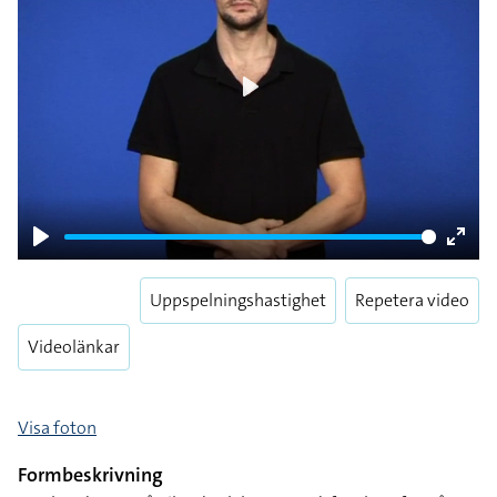
Play
Play
Enter
fulls
Uppspelningshastighet
Repetera video
Videolänkar
Visa foton
Formbeskrivning