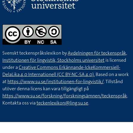
Svenskt teckenspråkslexikon by
Avdelningen för teckenspråk,
Institutionen för lingvistik, Stockholms universitet
is licensed
under a
Creative Commons Erkännande-IckeKommersiell-
DelaLika 4.0 Internationell (CC BY-NC-SA 4.0).
Based on a work
at
https://www.su.se/institutionen-for-lingvistik/
. Tillstånd
utöver denna licens kan vara tillgängligt på
https://www.su.se/forskning/forskningsämnen/teckenspråk
.
Kontakta oss via
teckenlexikon@ling.su.se
.