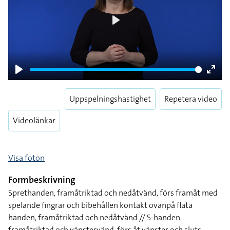
Play
Play
Enter
fulls
Uppspelningshastighet
Repetera video
Videolänkar
Visa foton
Formbeskrivning
Sprethanden, framåtriktad och nedåtvänd, förs framåt med
spelande fingrar och bibehållen kontakt ovanpå flata
handen, framåtriktad och nedåtvänd // S-handen,
framåtriktad och vänstervänd, förs åt vänster och sluts