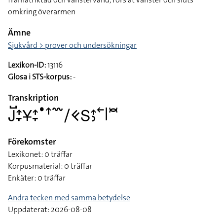
omkring överarmen
Ämne
Sjukvård > prover och undersökningar
Lexikon-ID:
13116
Glosa i STS-korpus:
-
Transkription
􌤢􌤹􌤴􌥙􌥃􌤴􌥙􌤟􌦃􌥳􌥠􌤑􌥅􌤴􌤶􌥢􌥼􌥫
Förekomster
Lexikonet: 0 träffar
Korpusmaterial: 0 träffar
Enkäter: 0 träffar
Andra tecken med samma betydelse
Uppdaterat: 2026-08-08