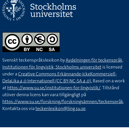
Svenskt teckenspråkslexikon by
Avdelningen för teckenspråk,
Institutionen för lingvistik, Stockholms universitet
is licensed
under a
Creative Commons Erkännande-IckeKommersiell-
DelaLika 4.0 Internationell (CC BY-NC-SA 4.0).
Based on a work
at
https://www.su.se/institutionen-for-lingvistik/
. Tillstånd
utöver denna licens kan vara tillgängligt på
https://www.su.se/forskning/forskningsämnen/teckenspråk
.
Kontakta oss via
teckenlexikon@ling.su.se
.