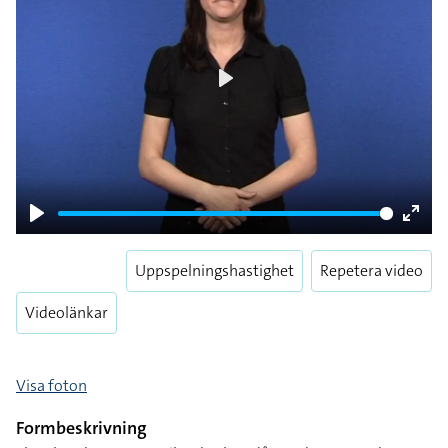
Play
Play
Enter
fulls
Uppspelningshastighet
Repetera video
Videolänkar
Visa foton
Formbeskrivning