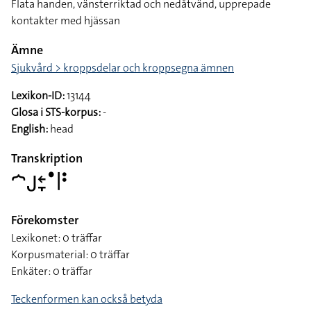
Flata handen, vänsterriktad och nedåtvänd, upprepade
kontakter med hjässan
Ämne
Sjukvård > kroppsdelar och kroppsegna ämnen
Lexikon-ID:
13144
Glosa i STS-korpus:
-
English:
head
Transkription
􌤀􌤢􌥓􌥙􌤟􌥼􌥻
Förekomster
Lexikonet: 0 träffar
Korpusmaterial: 0 träffar
Enkäter: 0 träffar
Teckenformen kan också betyda