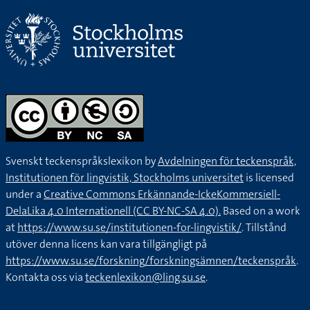
Svenskt teckenspråkslexikon by
Avdelningen för teckenspråk,
Institutionen för lingvistik, Stockholms universitet
is licensed
under a
Creative Commons Erkännande-IckeKommersiell-
DelaLika 4.0 Internationell (CC BY-NC-SA 4.0).
Based on a work
at
https://www.su.se/institutionen-for-lingvistik/
. Tillstånd
utöver denna licens kan vara tillgängligt på
https://www.su.se/forskning/forskningsämnen/teckenspråk
.
Kontakta oss via
teckenlexikon@ling.su.se
.