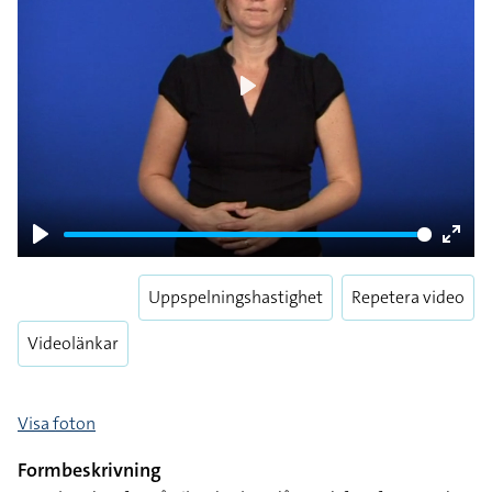
Play
Play
Enter
fulls
Uppspelningshastighet
Repetera video
Videolänkar
Visa foton
Formbeskrivning