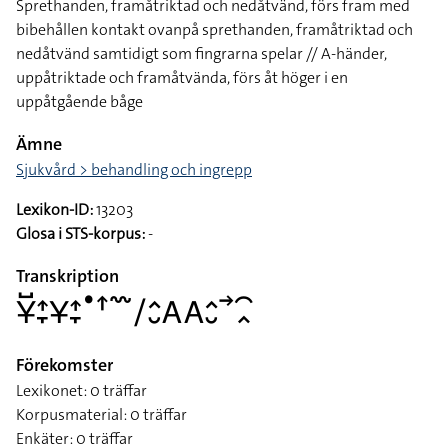
Sprethanden, framåtriktad och nedåtvänd, förs fram med
bibehållen kontakt ovanpå sprethanden, framåtriktad och
nedåtvänd samtidigt som fingrarna spelar // A-händer,
uppåtriktade och framåtvända, förs åt höger i en
uppåtgående båge
Ämne
Sjukvård > behandling och ingrepp
Lexikon-ID:
13203
Glosa i STS-korpus:
-
Transkription
􌥃􌤹􌤴􌥙􌥃􌤴􌥙􌤟􌦃􌥳􌥠􌤵􌤷􌤤􌤤􌤵􌤷􌥣􌥯􌥿
Förekomster
Lexikonet: 0 träffar
Korpusmaterial: 0 träffar
Enkäter: 0 träffar