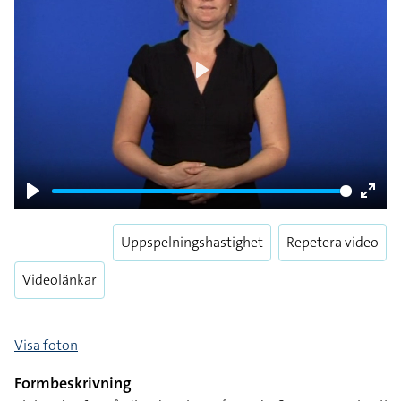
Play
Play
Enter
fulls
Uppspelningshastighet
Repetera video
Videolänkar
Visa foton
Formbeskrivning