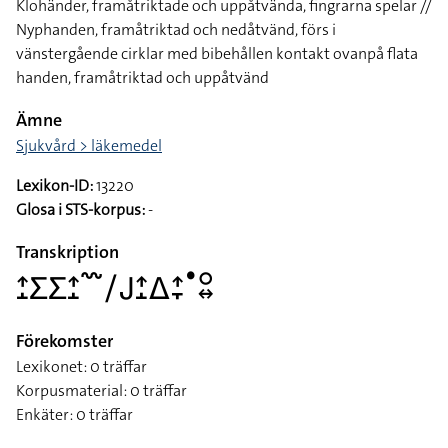
Klohänder, framåtriktade och uppåtvända, fingrarna spelar //
Nyphanden, framåtriktad och nedåtvänd, förs i
vänstergående cirklar med bibehållen kontakt ovanpå flata
handen, framåtriktad och uppåtvänd
Ämne
Sjukvård > läkemedel
Lexikon-ID:
13220
Glosa i STS-korpus:
-
Transkription
􌤴􌤸􌤥􌤥􌤴􌤸􌥳􌥠􌤢􌤴􌤸􌤩􌤴􌥙􌤟􌥰􌦉
Förekomster
Lexikonet: 0 träffar
Korpusmaterial: 0 träffar
Enkäter: 0 träffar