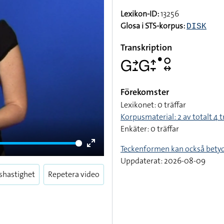
Lexikon-ID:
13256
Glosa i STS-korpus:
DISK
Transkription
􌤦􌥔􌤸􌤦􌤴􌥙􌤟􌥰􌦉
Förekomster
Lexikonet: 0 träffar
Korpusmaterial: 2 av totalt 4 t
Enkäter: 0 träffar
Teckenformen kan också bety
Enter
Uppdaterat: 2026-08-09
fullscreen
shastighet
Repetera video