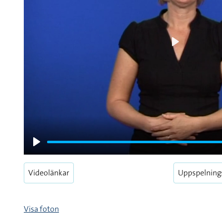
Play
Play
Videolänkar
Uppspelning
Visa foton