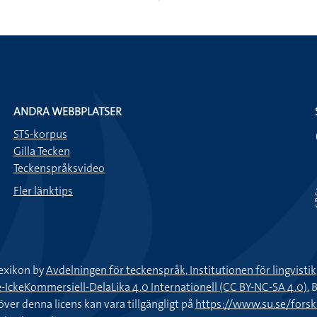
ANDRA WEBBPLATSER
STS-korpus
Gilla Tecken
Teckenspråksvideo
Fler länktips
exikon by
Avdelningen för teckenspråk, Institutionen för lingvisti
keKommersiell-DelaLika 4.0 Internationell (CC BY-NC-SA 4.0).
B
töver denna licens kan vara tillgängligt på
https://www.su.se/fors