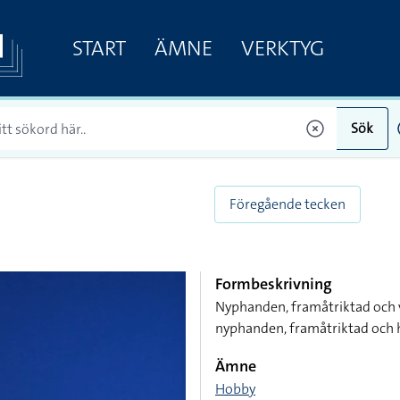
START
ÄMNE
VERKTYG
Sök
Föregående tecken
Formbeskrivning
Nyphanden, framåtriktad och 
nyphanden, framåtriktad och
Ämne
Hobby