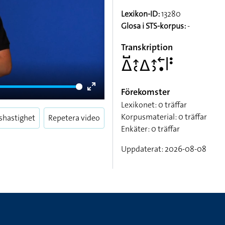
Lexikon-ID:
13280
Glosa i STS-korpus:
-
Transkription
􌤩􌤹􌤴􌥗􌤩􌤴􌤶􌥢􌥡􌥼􌥻
Förekomster
Enter
Lexikonet: 0 träffar
fullscreen
Korpusmaterial: 0 träffar
shastighet
Repetera video
Enkäter: 0 träffar
Uppdaterat: 2026-08-08