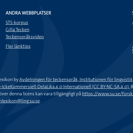
ANDRA WEBBPLATSER
STS-korpus
Gilla Tecken
Teckenspråksvideo
Fler länktips
exikon by
Avdelningen för teckenspråk, Institutionen för lingvisti
keKommersiell-DelaLika 4.0 Internationell (CC BY-NC-SA 4.0).
B
töver denna licens kan vara tillgängligt på
https://www.su.se/fors
nlexikon@ling.su.se
.