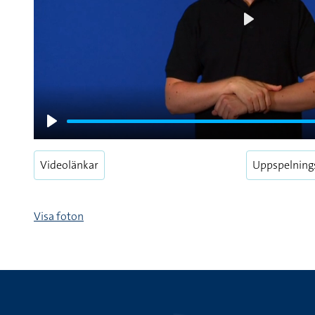
Play
Play
Videolänkar
Uppspelning
Visa foton