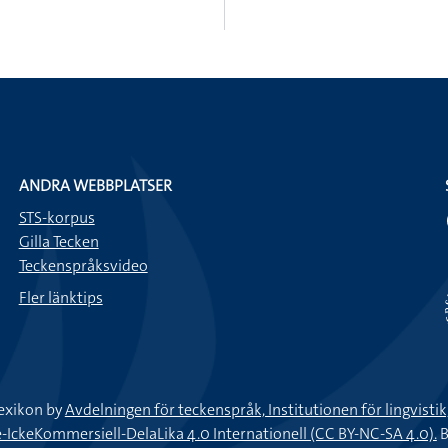
ANDRA WEBBPLATSER
STS-korpus
Gilla Tecken
Teckenspråksvideo
Fler länktips
exikon by
Avdelningen för teckenspråk, Institutionen för lingvisti
keKommersiell-DelaLika 4.0 Internationell (CC BY-NC-SA 4.0).
B