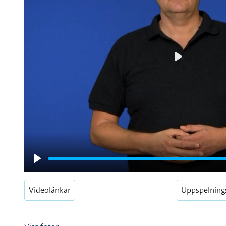
Play
Play
Videolänkar
Uppspelning